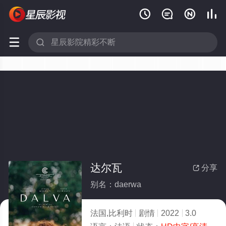






达尔瓦
分享

别名：daerwa
法国,比利时
剧情
2022
3.0