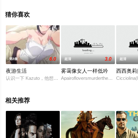
利·德拉赫,罗曼·库斯托·哈兹,阿卜杜勒穆尼姆?斯努西,巴贝
蒂达·萨乔,吉勒斯·戴维,Romane,Mouyal,Anne-
猜你喜欢
Laure,Penninck,Diego,Murgia等演员精彩演绎的法国,比利
时电影，手机免费观看高清未删减完整版电影大全就来星
辰电影网，更多相关剧情可移步至豆瓣电影、电视猫或剧
情网等平台了解。
6.0
3.0
第8集
超清
超清
夜游生活
雾霭像女人一样低吟
西西奥莉
认识一下 Kazuto，他想成为一名摄影师，但梦想落空了；而 
Apairofloversmurdertheman&#39;swif
Cicciolina(
相关推荐