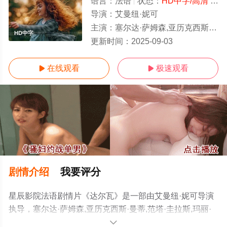
语言：
法语
状态：
HD中字/高清
- 免费在线观看
导演：
艾曼纽·妮可
主演：
塞尔达·萨姆森,亚历克西斯·曼蒂,范塔·圭拉斯,玛丽·德纳尔诺,让-路易·库洛奇,桑德利娜·布兰琪,玛雅·桑多兹
HD中字
更新时间：
2025-09-03
在线观看
极速观看


剧情介绍
我要评分
星辰影院法语剧情片《达尔瓦》是一部由艾曼纽·妮可导演
执导，塞尔达·萨姆森,亚历克西斯·曼蒂,范塔·圭拉斯,玛丽·
德纳尔诺,让-路易·库洛奇,桑德利娜·布兰琪,玛雅·桑多兹,查
