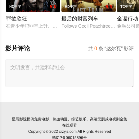
8.0
9.0
HD中字
HD中字
TC中字
罪欲欣狂
最后的财富列车
金谍行动
在青少年犯罪率上升、价值观逐渐消退的当下，社会不得不面对
Follows Cecil Peachtree, a schoolteach
金融公司
影片评论
共
0
条 “达尔瓦” 影评
星辰影院
提供免费电影、热血动漫、综艺娱乐、高清无删减电视剧全集
在线观看
Copyright © 2022 xrzyjz.com All Rights Reserved
赣ICP备06015896号