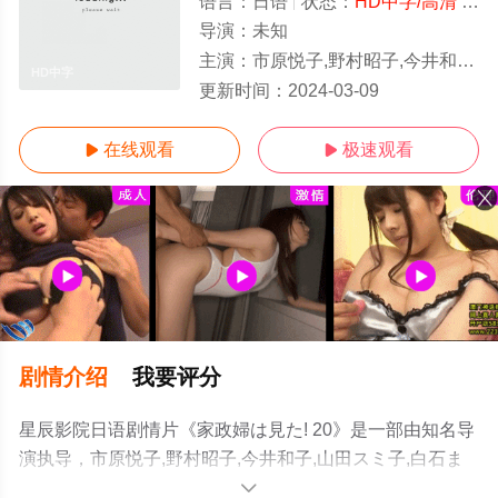
语言：
日语
状态：
HD中字/高清
- 免费在线观看
导演：
未知
主演：
市原悦子,野村昭子,今井和子,山田スミ子,白石まるみ,林隆三,香川京子,山下真司,姿晴香,磯部勉
HD中字
更新时间：
2024-03-09
在线观看
极速观看


剧情介绍
我要评分
星辰影院日语剧情片《家政婦は見た! 20》是一部由知名导
演执导，市原悦子,野村昭子,今井和子,山田スミ子,白石ま
るみ,林隆三,香川京子,山下真司,姿晴香,磯部勉等演员精彩
