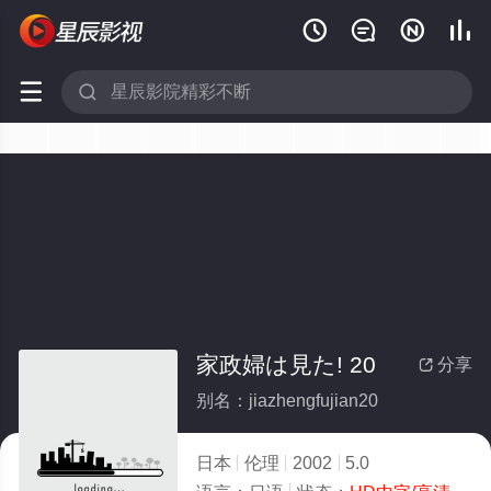






家政婦は見た! 20
分享

别名：jiazhengfujian20
日本
伦理
2002
5.0