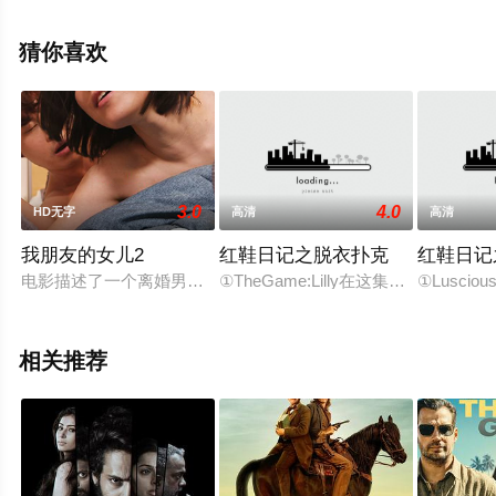
演绎的日本电影，手机免费观看高清未删减完整版电影大
全就来星辰电影网，更多相关剧情可移步至豆瓣电影、电
猜你喜欢
视猫或剧情网等平台了解。
3.0
4.0
HD无字
高清
高清
我朋友的女儿2
红鞋日记之脱衣扑克
红鞋日记
电影描述了一个离婚男人和他女儿的朋友之间的爱情故事。“我不
①TheGame:Lilly在这集红鞋日
①Lusc
相关推荐