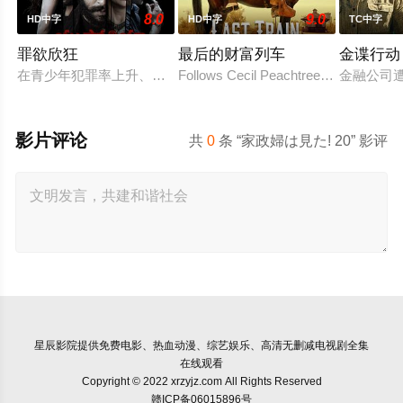
8.0
9.0
HD中字
HD中字
TC中字
罪欲欣狂
最后的财富列车
金谍行动
在青少年犯罪率上升、价值观逐渐消退的当下，社会不得不面对
Follows Cecil Peachtree, a schoolteach
金融公司
影片评论
共
0
条 “家政婦は見た! 20” 影评
星辰影院
提供免费电影、热血动漫、综艺娱乐、高清无删减电视剧全集
在线观看
Copyright © 2022 xrzyjz.com All Rights Reserved
赣ICP备06015896号