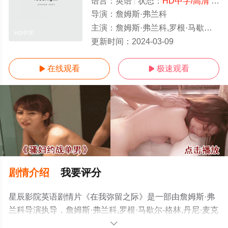
语言：
英语
状态：
HD中字/高清
- 免费在线观看
导演：
詹姆斯·弗兰科
主演：
詹姆斯·弗兰科,罗根·马歇尔-格林,丹尼·麦克布莱德,蒂姆·布雷克·尼尔森,贝丝·格兰特,理查德·詹金斯,杰西·
HD中字
更新时间：
2024-03-09
在线观看
极速观看


剧情介绍
我要评分
星辰影院英语剧情片《在我弥留之际》是一部由詹姆斯·弗
兰科导演执导，詹姆斯·弗兰科,罗根·马歇尔-格林,丹尼·麦克
布莱德,蒂姆·布雷克·尼尔森,贝丝·格兰特,理查德·詹金斯,杰
