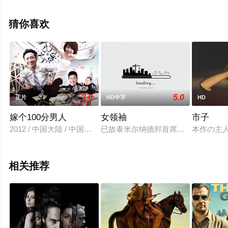
西·海曼,吉姆·帕拉克,阿娜·欧蕾利等演员精彩演绎的美国电
影，手机免费观看高清未删减完整版电影大全就来星辰电
猜你喜欢
影网，更多相关剧情可移步至豆瓣电影、电视猫或剧情网
等平台了解。
3.0
5.0
正片
HD中字
HD
嫁个100分男人
女领袖
市子
2012 / 中国大陆 / 中国香港 / 郑中基,梁咏琪,杜汶泽,Chapman,
已故泰米尔纳德邦首席部长J.Jayalali
本作の主
相关推荐