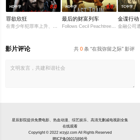
8.0
9.0
HD中字
HD中字
TC中字
罪欲欣狂
最后的财富列车
金谍行动
在青少年犯罪率上升、价值观逐渐消退的当下，社会不得不面对
Follows Cecil Peachtree, a schoolteach
金融公司
影片评论
共
0
条 “在我弥留之际” 影评
星辰影院
提供免费电影、热血动漫、综艺娱乐、高清无删减电视剧全集
在线观看
Copyright © 2022 xrzyjz.com All Rights Reserved
赣ICP备06015896号