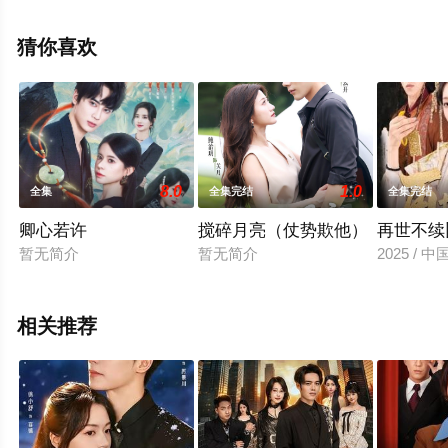
整版电视剧全集就来星辰电影网，更多相关剧情可移步至
豆瓣电视剧、电视猫或剧情网等平台了解。
猜你喜欢
8.0
1.0
全集
全集完结
全集完结
卿心若许
搅碎月亮（仗势欺他）
再世不续
暂无简介
暂无简介
2025 / 
相关推荐