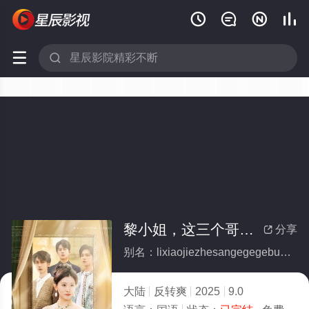






黎小姐，这三个哥哥不要也罢(全集)
分享

别名：lixiaojiezhesangegegebuyaoyeba
大陆
反转爽
2025
9.0