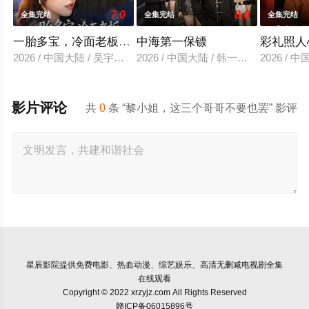
7.0
8.0
全集完结
全集完结
全集完结
一胎多宝，冷面老板拥我入怀
中海第一保镖
彩礼照人
2026 / 中国大陆 / 吴宇航＆徐小舒
2026 / 中国大陆 / 韩一波＆冷梓昕
2026 /
影片评论
共
0
条 “黎小姐，这三个哥哥不要也罢” 影评
星辰影院
提供免费电影、热血动漫、综艺娱乐、高清无删减电视剧全集
在线观看
Copyright © 2022 xrzyjz.com All Rights Reserved
赣ICP备06015896号