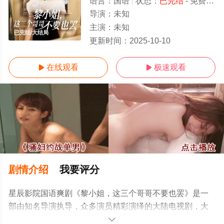
语言：
国语
状态：
已完结
- 免费在线观看
导演：
未知
主演：
未知
已完结/大结局
更新时间：
2025-10-10
在线观看
极速观看


剧情介绍
我要评分
星辰影院国语爽剧《黎小姐，这三个哥哥不要也罢》是一
部由知名导演执导，众多演员精彩演绎的大陆电视剧，大
结局剧情已揭晓（已完结），手机免费观看高清未删减完
