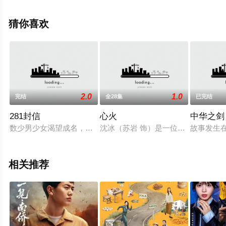
36集完结），手机免费观看高清未删减完整版电视剧全集
就来星辰电影网，更多相关剧情可移步至豆瓣电视剧、电
猜你喜欢
视猫或剧情网等平台了解。
2.0
1.0
完结
全28集
已完结
281封信
心火
中华之剑
数少男少女渴望成名，冲击娱乐圈。而现实极为残酷：金钱贿赂
沈冰（苏岩 饰）是一位小有名气的
故事发生在
相关推荐