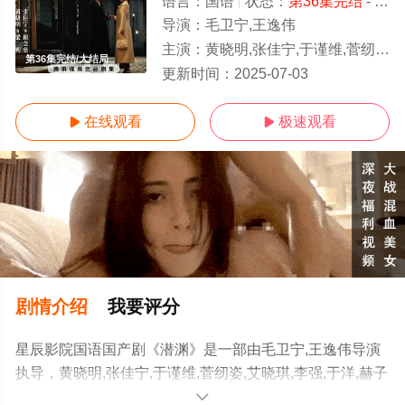
语言：
国语
状态：
第36集完结
- 免费在线观看
导演：
毛卫宁,王逸伟
主演：
黄晓明,张佳宁,于谨维,菅纫姿,艾晓琪,李强,于洋,赫子铭
第36集完结/大结局
更新时间：
2025-07-03
在线观看
极速观看


剧情介绍
我要评分
星辰影院国语国产剧《潜渊》是一部由毛卫宁,王逸伟导演
执导，黄晓明,张佳宁,于谨维,菅纫姿,艾晓琪,李强,于洋,赫子
铭等演员精彩演绎的大陆电视剧，大结局剧情已揭晓（第
