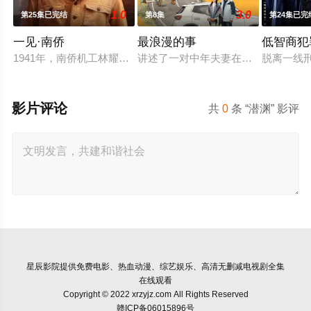
1.0
3.0
第25集已完结
第8集
第24集已完
一见·南侨
最浪漫的事
低智商犯
1941年，南侨机工林耀祖在滇缅公路遇到日军轰炸，意外穿越至
讲述了一对中年夫妻在婚姻濒临破裂
脱离一线
影片评论
共
0
条 “潜渊” 影评
星辰影院
提供免费电影、热血动漫、综艺娱乐、高清无删减电视剧全集
在线观看
Copyright © 2022 xrzyjz.com All Rights Reserved
赣ICP备06015896号