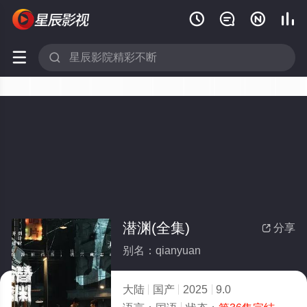






潜渊(全集)
分享

别名：qianyuan
大陆
国产
2025
9.0