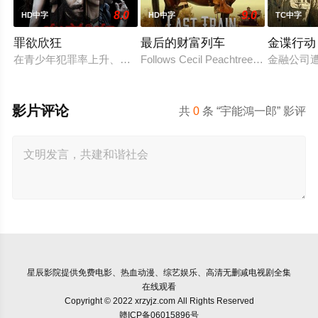
8.0
9.0
HD中字
HD中字
TC中字
罪欲欣狂
最后的财富列车
金谍行动
在青少年犯罪率上升、价值观逐渐消退的当下，社会不得不面对
Follows Cecil Peachtree, a schoolteach
金融公司
影片评论
共
0
条 “宇能鴻一郎” 影评
星辰影院
提供免费电影、热血动漫、综艺娱乐、高清无删减电视剧全集
在线观看
Copyright © 2022 xrzyjz.com All Rights Reserved
赣ICP备06015896号