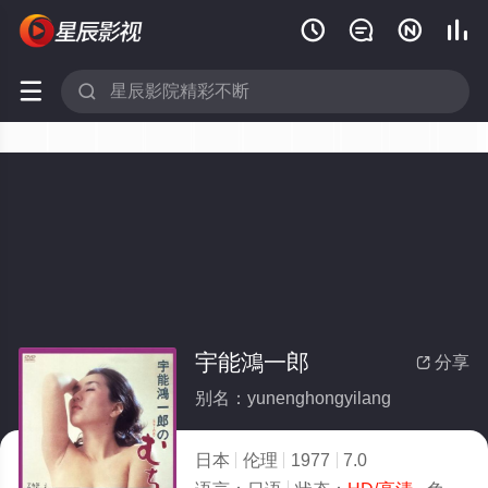






宇能鴻一郎
分享

别名：yunenghongyilang
日本
伦理
1977
7.0