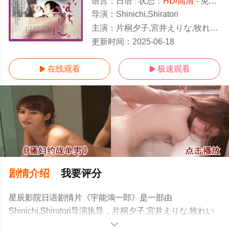
语言：
日语
状态：
HD/高清
- 免费在线观看
导演：
Shinichi,Shiratori
主演：
片桐夕子,宮井えりな,牧れいか
HD
更新时间：
2025-06-18
在线观看
极速观看


剧情介绍
我要评分
星辰影院日语剧情片《宇能鴻一郎》是一部由
Shinichi,Shiratori导演执导，片桐夕子,宮井えりな,牧れい
か等演员精彩演绎的日本电影，手机免费观看高清未删减
