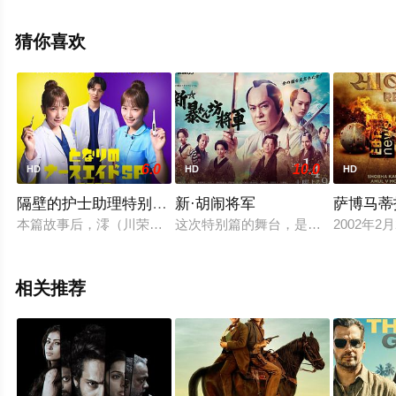
完整版电影大全就来星辰电影网，更多相关剧情可移步至
豆瓣电影、电视猫或剧情网等平台了解。
猜你喜欢
6.0
10.0
HD
HD
HD
隔壁的护士助理特别篇2025
新·胡闹将军
萨博马蒂
本篇故事后，澪（川荣李奈 饰）将作为护士助理和外科医生二刀
这次特别篇的舞台，是吉宗治世20
2002
相关推荐