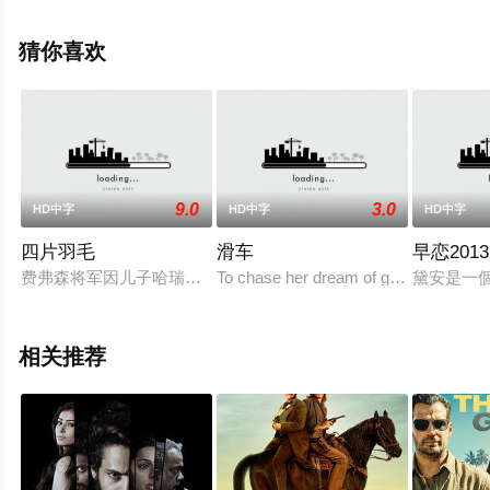
电影网，更多相关剧情可移步至豆瓣电影、电视猫或剧情
网等平台了解。
猜你喜欢
9.0
3.0
HD中字
HD中字
HD中字
四片羽毛
滑车
早恋2013
费弗森将军因儿子哈瑞，幼年只喜好诗词，怕有辱家族声誉，托
To chase her dream of going to school 
黛安是一
相关推荐