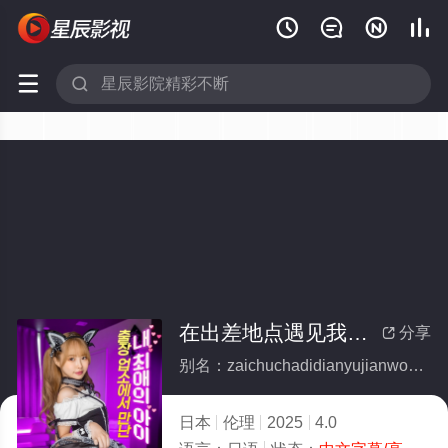






在出差地点遇见我最喜欢的女孩
分享

别名：zaichuchadidianyujianwozuixihuandenvhai
日本
伦理
2025
4.0