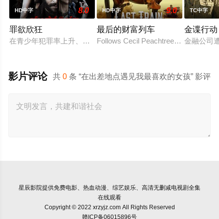
8.0
9.0
HD中字
HD中字
TC中字
罪欲欣狂
最后的财富列车
金谍行动
在青少年犯罪率上升、价值观逐渐消退的当下，社会不得不面对
Follows Cecil Peachtree, a schoolteach
金融公司
影片评论
共
0
条 “在出差地点遇见我最喜欢的女孩” 影评
星辰影院
提供免费电影、热血动漫、综艺娱乐、高清无删减电视剧全集
在线观看
Copyright © 2022 xrzyjz.com All Rights Reserved
赣ICP备06015896号