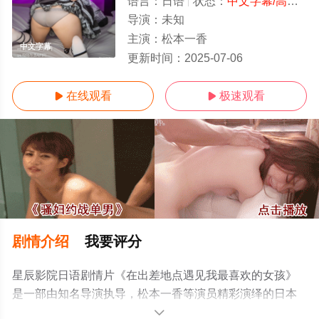
语言：
日语
状态：
中文字幕/高清
- 
导演：
未知
主演：
松本一香
中文字幕
更新时间：
2025-07-06
在线观看
极速观看


剧情介绍
我要评分
星辰影院日语剧情片《在出差地点遇见我最喜欢的女孩》
是一部由知名导演执导，松本一香等演员精彩演绎的日本
电影，手机免费观看高清未删减完整版电影大全就来星辰
