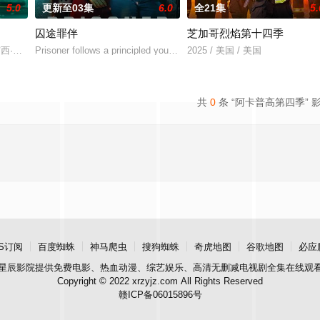
5.0
更新至03集
6.0
全21集
5.
囚途罪伴
芝加哥烈焰第十四季
时工Anthony的视角，记录了一家家族经营型辣椒酱公司举办的场外活动。An
伯,洁西·斯克拉姆,卢克·米切尔,莎拉·拉莫斯
Prisoner follows a principled young prison officer escorting a dangero
2025 / 美国 / 美国
共
0
条 “阿卡普高第四季” 
S订阅
百度蜘蛛
神马爬虫
搜狗蜘蛛
奇虎地图
谷歌地图
必应
星辰影院
提供免费电影、热血动漫、综艺娱乐、高清无删减电视剧全集在线观
Copyright © 2022 xrzyjz.com All Rights Reserved
赣ICP备06015896号