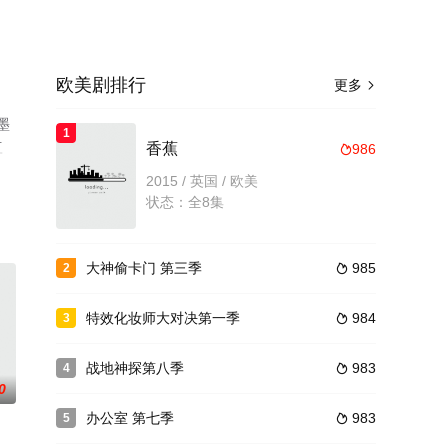
欧美剧排行
更多

墨
1
豆
香蕉
986

2015 / 英国 / 欧美
状态：全8集
大神偷卡门 第三季
985
2

特效化妆师大对决第一季
984
3

战地神探第八季
983
4

0
办公室 第七季
983
5
