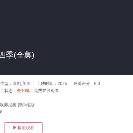
四季(全集)
类型：
喜剧,美国
上映时间：
2025
豆瓣评分：
6.0
状态：
全10集
- 免费在线观看
,欧赫尼奥·德尔维斯
18
极速观看
