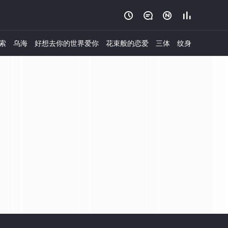




索
乌海
好想去你的世界爱你
花束般的恋爱
三体
纹身