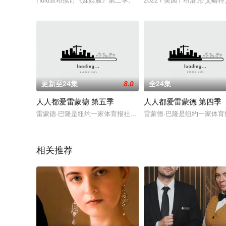
Hulu宣布续订《娃娃脸》第二季。
2022 / 美国 / 布洛克·
更新至24集
8.0
全24集
人人都爱雷蒙德 第五季
人人都爱雷蒙德 第四季
雷蒙德·巴隆是纽约一家体育报社的记者。他与妻子戴博拉、四岁
雷蒙德·巴隆是纽约一家体
相关推荐