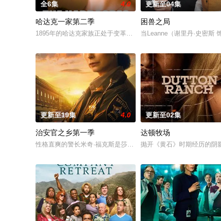
全6集
4.0
更新至04集
哈达克一家第二季
困兽之局
1895年的哈达克家族正处于变革的边缘，随着电力引入哈达克庄
当Leanne（谢里丹·史密
更新至19集
4.0
更新至02集
治安官之乡第一季
达顿牧场
性格直爽的警长米奇·福克斯是莎伦·莱昂内（《烈焰国度》角色）的
抛开《黄石》时期经历的阴影