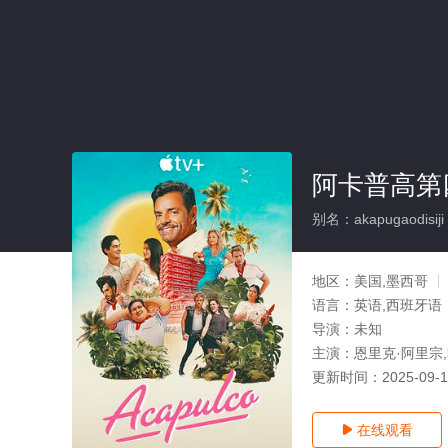
阿卡普高第
别名：akapugaodisiji
地区：
美国,墨西哥
语言：
英语,西班牙语
导演：
未知
主演：
恩里克·阿里宗
更新时间：
2025-09-
在线观看
