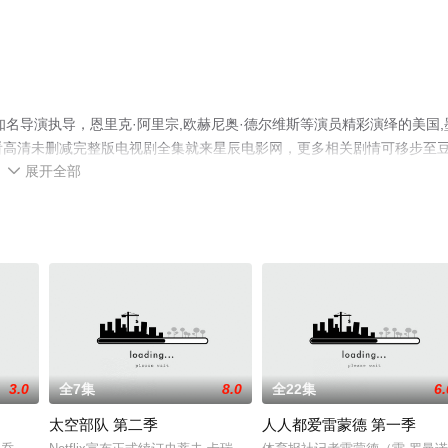
名导演执导，恩里克·阿里宗,欧赫尼奥·德尔维斯等演员精彩演绎的美国,
观看高清未删减完整版电视剧全集就来星辰电影网，更多相关剧情可移步至
展开全部

3.0
全7集
8.0
全22集
6.
太空部队 第二季
人人都爱雷蒙德 第一季