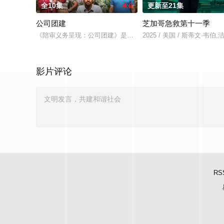
全10集
4.0
更新至21集
公司团建
芝加哥急救第十一季
《陪审义务呈现：公司团建》是一部纪录片风格的喜剧，通过新入职临
2025 / 美国 / 斯蒂文·韦
影片评论
RS