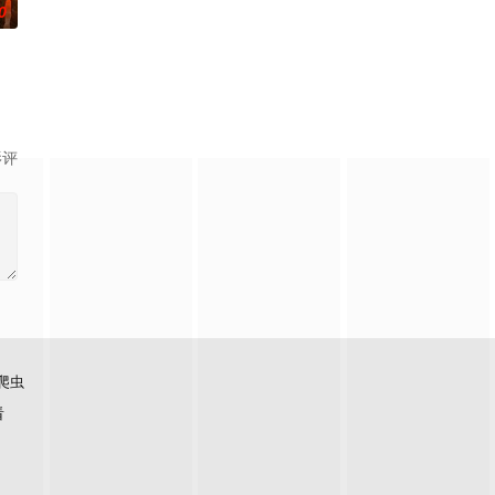
0
thony浑然
us, hi
影评
爬虫
看