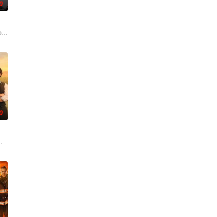
0
财富与机遇，但他们
心赌场的保险箱时，他们的命运便注定要发生激烈的碰
愈加恐怖。黄衣人是谁，他想要什么？Jade和Tabitha的揭示是否会成为
ble of Silicon Valley, amid misguided corpor
0
时还要应付前科
段、只为保住自己帝国的无情敌对牧场。在南得克萨斯州，血
，而是万众瞩目的焦点。在经历了去年的丑闻后，球队终于重振旗鼓，而艾拉决
特许经营权之争进入白热化阶段，Corinium与Venturer之间的战争正迈入危险新阶段。Ton