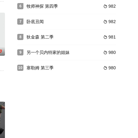
》第二季！史蒂夫·卡瑞尔、约翰·马尔科维奇、本·施瓦茨、陶尼·纽萨姆、戴安娜·
y Romano 饰）贤惠的全职母亲黛博拉（帕翠西亚·希顿 Patricia Heato
牧师神探 第四季
982
6

卧底丑闻
982
7

狄金森 第二季
981
8

0
另一个贝内特家的姐妹
980
9

塞勒姆 第三季
980
10

敞漂亮的房子里。雷蒙德在工
和杰夫里，一起住在纽约长岛一栋宽敞漂亮的房子里。雷蒙德在工
女儿艾利以及一对两岁的双胞胎，迈克和杰夫里，一起住在纽约长岛一栋宽敞漂
社的记者。他与妻子戴博拉、四岁的女儿艾利以及一对两岁的双胞胎，迈克和杰