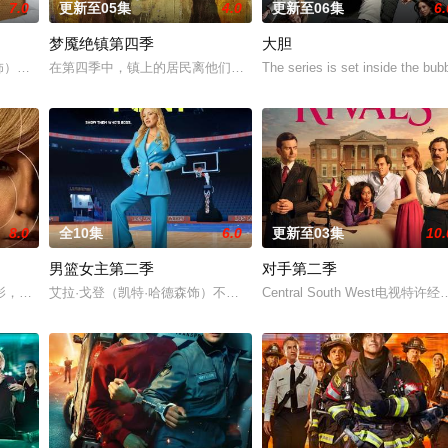
7.0
更新至05集
4.0
更新至06集
6.
梦魇绝镇第四季
大胆
园，现代化的浪潮席卷而来，人际关系也随之发生变化。Mary和Sam欣然接受
斯 饰）与Matty（迈克尔·索恰 饰）发现对方也在盗窃他们所供职的那家市中
在第四季中，镇上的居民离他们寻求的答案越来越近，但他们的追寻也变得
The series is set inside the bub
8.0
全10集
6.0
更新至03集
10.
男篮女主第二季
对手第二季
继姐妹。她一边在小镇 Edgewater 的街道上巡逻，一边调查犯罪活动，同
，Beth和Rip努力共筑未来，但他们遭遇了残酷的新现实，以及一家不择手
艾拉·戈登（凯特·哈德森饰）不再是洛杉矶浪潮队主教练的意外人选
Central South West电视