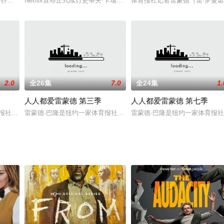
艾略特,乔安娜·加西亚,希瑟·海德利,卡尔森·罗兰德
Netflix宣布正式续订史蒂夫·卡瑞尔领衔主演的喜剧剧集《太空部队
体育报社记者雷蒙德（雷·罗曼诺 Ra
2.0
全26集
7.0
全24集
1.
人人都爱雷蒙德 第三季
人人都爱雷蒙德 第七季
的女儿艾利以及一对两岁的双胞胎，迈克和杰夫里，一起住在纽约长岛一栋宽
育报社的记者。他与妻子戴博拉、四岁的女儿艾利以及一对两岁的双胞胎，迈克
雷蒙德·巴隆是纽约一家体育报社的记者。他与妻子戴博拉、四岁的
雷蒙德·巴隆是纽约一家体育报