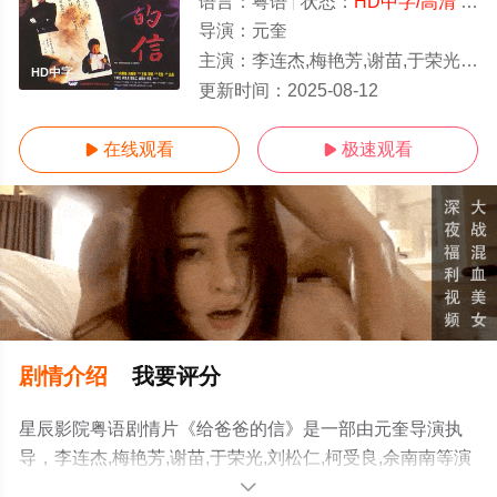
语言：
粤语
状态：
HD中字/高清
- 免费在线观看
导演：
元奎
主演：
李连杰,梅艳芳,谢苗,于荣光,刘松仁,柯受良,佘南南
HD中字
更新时间：
2025-08-12
在线观看
极速观看


剧情介绍
我要评分
星辰影院粤语剧情片《给爸爸的信》是一部由元奎导演执
导，李连杰,梅艳芳,谢苗,于荣光,刘松仁,柯受良,佘南南等演
员精彩演绎的香港电影，手机免费观看高清未删减完整版
