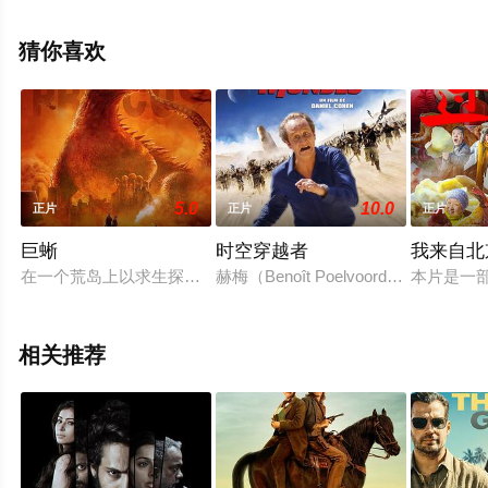
电影大全就来星辰电影网，更多相关剧情可移步至豆瓣电
影、电视猫或剧情网等平台了解。
猜你喜欢
5.0
10.0
正片
正片
正片
巨蜥
时空穿越者
我来自北
在一个荒岛上以求生探秘为主题的真人秀剧组，在岛上遭遇了种
赫梅（Benoît Poelvoord
本片是一
相关推荐