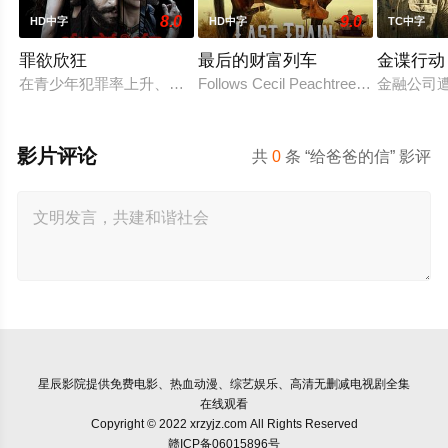
8.0
9.0
HD中字
HD中字
TC中字
罪欲欣狂
最后的财富列车
金谍行动
在青少年犯罪率上升、价值观逐渐消退的当下，社会不得不面对
Follows Cecil Peachtree, a schoolteach
金融公司
影片评论
共
0
条 “给爸爸的信” 影评
星辰影院
提供免费电影、热血动漫、综艺娱乐、高清无删减电视剧全集
在线观看
Copyright © 2022 xrzyjz.com All Rights Reserved
赣ICP备06015896号