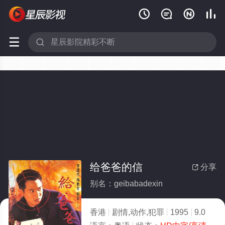






给爸爸的信
分享

别名：geibabadexin
香港
剧情,动作,犯罪
1995
9.0