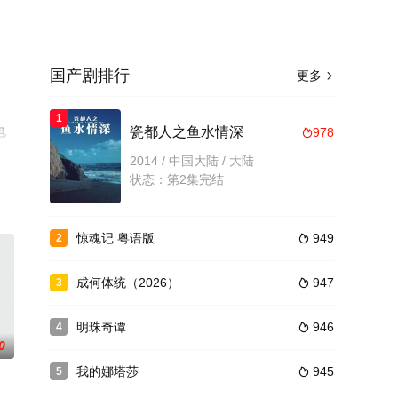
国产剧排行
更多

1
电
瓷都人之鱼水情深
978

2014 / 中国大陆 / 大陆
状态：第2集完结
惊魂记 粤语版
949
2

成何体统（2026）
947
3

明珠奇谭
946
4

0
我的娜塔莎
945
5
