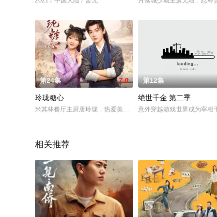
2021 / 中国大陆 / 暂无
月落城少城主萧无瑕，忍辱
第24集
7.0
第12集
玲珑糖心
绝世千金 第二季
米其林餐厅主厨唐玲珑，热爱美食，整日与厨房打交道，但却遭
意外穿越游戏世界成为宰相
相关推荐