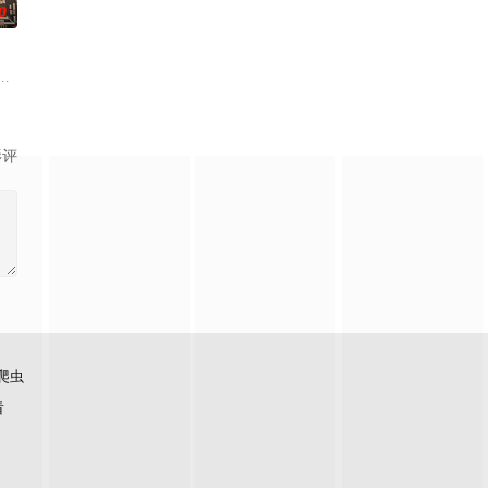
0
、亿品众合制作公
员以演奏为掩护，秘密传递情报，开展抗日斗争。日伪突袭据点
云飞（耿业庭 饰）在航空展重逢，却发现双方父母正在秘密黄昏恋，昔日恋人
废墟的天庭，一位位神明如行尸走肉般麻木的前行。当人类获得“仙人”的赐福
影评
爬虫
看