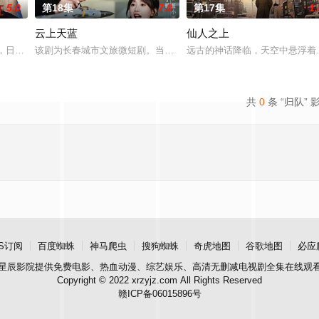
5.0
第18集
7.0
第17集
1.
云上天蓝
仙人之上
期：20天播出平台：芒果tv出品方：芒果tv、大芒剧场联合出品：哆来米传媒
统治，日伪残酷围剿抗日力量。哈尔滨口琴社实为中共地下情报据点，秦娜带领社
该剧为长春城市文旅微短剧。当年奇怪分手的蓝小川（金子璇 饰）与
远古的神话降临，天空中悬浮着
共
0
条 “归队” 
S订阅
百度蜘蛛
神马爬虫
搜狗蜘蛛
奇虎地图
谷歌地图
必应
星辰影院
提供免费电影、热血动漫、综艺娱乐、高清无删减电视剧全集在线观
Copyright © 2022 xrzyjz.com All Rights Reserved
赣ICP备06015896号