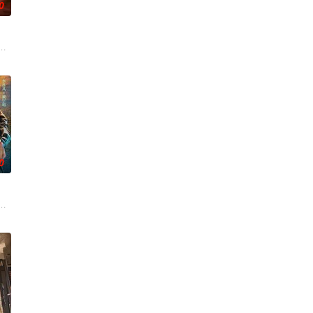
0
瑶收留，林耀祖口述的
全剧以现实与回忆交织的叙事方式，展现了一段从热烈相守到渐生
举报信，被派往三江口调查案件。张一昂到三江口不久就遇到刑警队长被害，张
》，讲述了以林展翘（唐嫣 饰）、何韩（赵又廷 饰）为代表的独身男女们，
0
。岁月流转，治愈人生
回京展开复仇，揭露了陵王和谢家等势力的谋逆罪行。在历经生死
山神祭童”阴谋，成为守灯人。他教化浪子冬生，助其破获军火案，救下被作为
侦破五桩离奇案件，从丈夫离奇死亡到痕迹清道夫，揭开一桩桩人性悲剧。随