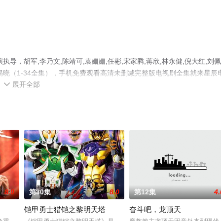
，胡军,李乃文,陈靖可,袁姗姗,任彬,宋家腾,蒋欣,林永健,倪大红,刘佩
晓（1-34全集），手机免费观看高清未删减完整版电视剧全集就来星辰
展开全部
等平台了解。

8.0
第30集
8.0
第12集
4.
铠甲勇士猎铠之黎明天塔
奋斗吧，龙顶天