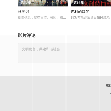
第12集
6.0
第16集
祥序记
锋利的口琴
剧集信息：架空古装、校园、搞笑剧集规格：12分钟/20集拍摄周
1937年哈尔滨遭日殖民
影片评论
RS