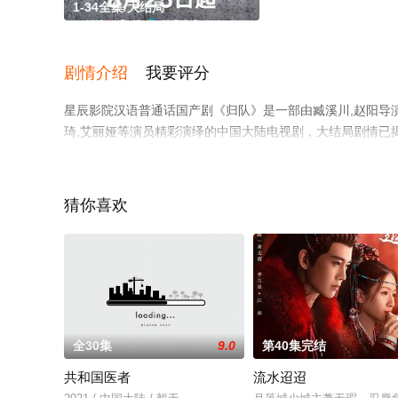
1-34全集/大结局
剧情介绍
我要评分
星辰影院汉语普通话国产剧《归队》是一部由臧溪川,赵阳导演执导
琦,艾丽娅等演员精彩演绎的中国大陆电视剧，大结局剧情已揭
影网，更多相关剧情可移步至豆瓣电视剧、电视猫或剧情网
猜你喜欢
全30集
9.0
第40集完结
共和国医者
流水迢迢