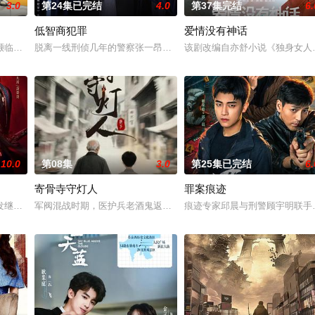
3.0
第24集已完结
4.0
第37集完结
6.
低智商犯罪
爱情没有神话
2025年的现代都市，他因与现代人不同的言行与家国执念引发误会，被女主宋
濒临破裂之际，通过一趟“冷静期旅行”重新审视彼此、找回初心的温情故事。
脱离一线刑侦几年的警察张一昂（王骁 饰），因为省厅收到的匿名
该剧改编自亦舒小说《独身女人
10.0
第08集
3.0
第25集已完结
6.
寄骨寺守灯人
罪案痕迹
旭（王鹤棣 饰）卷入迷雾。经历波折，两人也曾陷入迷茫与怀疑，最终揭开真相
发继位之争。晏清殊遭人陷害被退婚，在家破人亡之际被萧景炎所救。二人结盟
军阀混战时期，医护兵老酒鬼返乡寄居寄骨寺，救下寡妇如伶，揭穿“
痕迹专家邱晨与刑警顾宇明联手