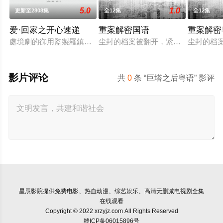
5.0
1.0
更新至2808集
全12集
全12集
爱·回家之开心速递
重案解密国语
重案解密
處境劇的御用監製羅鎮岳已經準備開拍新一套處境劇，暫定叫《
尘封的档案被翻开，紧张感扑面而来
尘封的档
影片评论
共
0
条 “巨塔之后粤语” 影评
星辰影院
提供免费电影、热血动漫、综艺娱乐、高清无删减电视剧全集
在线观看
Copyright © 2022 xrzyjz.com All Rights Reserved
赣ICP备06015896号