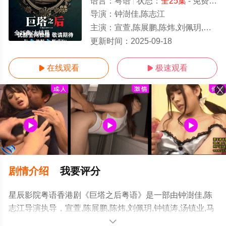
语言：
粤语
状态：
全25集
- 免费在线观看
导演：
钟澍佳,陈志江
主演：
宣萱,陈展鹏,陈炜,刘佩玥,钟镇涛,汤镇业,马国明,萧正楠,吴若希,张颕康,蒋家旻,陈桢怡,冯皓扬,黄庭锋,康华
全25集/大结局
更新时间：
2025-09-18
在线观看
极速观看


剧情介绍
我要评分
星辰影院粤语香港剧《巨塔之后粤语》是一部由钟澍佳,陈
志江导演执导，宣萱,陈展鹏,陈炜,刘佩玥,钟镇涛,汤镇业,马
国明,萧正楠,吴若希,张颕康,蒋家旻,陈桢怡,冯皓扬,黄庭锋,
