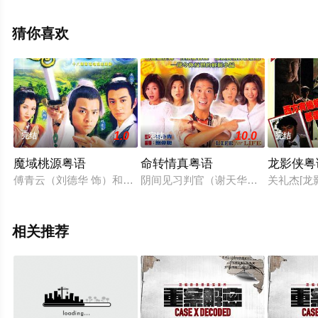
康华,谢雪心,吴岱融,林景程,叶泓声,杜燕歌,黎燕珊,乐嘉珈等
演员精彩演绎的香港电视剧，大结局剧情已揭晓（全25
猜你喜欢
集），手机免费观看高清未删减完整版电视剧全集就来星
辰电影网，更多相关剧情可移步至豆瓣电视剧、电视猫或
剧情网等平台了解。
1.0
10.0
完结
完结
完结
魔域桃源粤语
命转情真粤语
龙影侠粤
傅青云（刘德华 饰）和慕容白（吴启华 饰）是武当派弟子，在
阴间见习判官（谢天华饰）因不满庄
关礼杰[龙
相关推荐