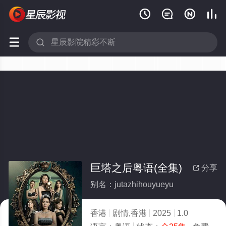






巨塔之后粤语(全集)
分享

别名：jutazhihouyueyu
香港
剧情,香港
2025
1.0