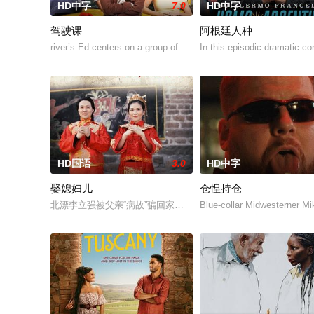
HD中字
7.0
HD中字
驾驶课
阿根廷人种
river’s Ed centers on a group of teens who steal their school’s dr
In this episodic dramatic c
HD国语
3.0
HD中字
娶媳妇儿
仓惶持仓
北漂李立强被父亲“病故”骗回家逼婚。明星梦在父亲以死相逼下
Blue-collar Midwesterner Mi