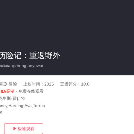
历险记：重返野外
lixianjizhongfanyewai
喜剧,冒险
上映时间：
2025
豆瓣评分：
10.0
HD/高清
- 免费在线观看
克里斯·霍伊特
y,Harding,Ava,Torres
09
极速观看
