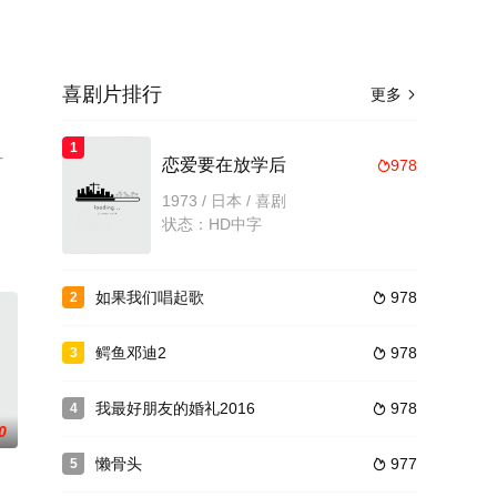
喜剧片排行
更多

1
可
恋爱要在放学后
978

1973 / 日本 / 喜剧
状态：HD中字
如果我们唱起歌
978
2

鳄鱼邓迪2
978
3

我最好朋友的婚礼2016
978
4

0
懒骨头
977
5
