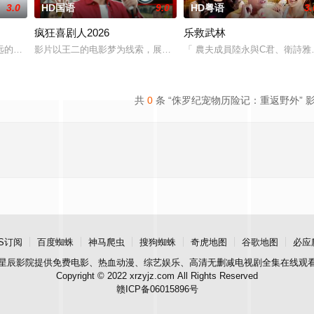
3.0
HD国语
9.0
HD粤语
3.
疯狂喜剧人2026
乐救武林
决定占用当地一个被废弃的庄园——屋主是一个她基本不认识的男人，结果进入
远的亲戚向一个苦苦挣扎的年轻艺术家寻求帮助，要去窃取老者未做完的作品并
影片以王二的电影梦为线索，展现了理想与现实的碰撞，歌颂了小人
「 農夫成員陸永與C君、衛詩雅
共
0
条 “侏罗纪宠物历险记：重返野外” 
S订阅
百度蜘蛛
神马爬虫
搜狗蜘蛛
奇虎地图
谷歌地图
必应
星辰影院
提供免费电影、热血动漫、综艺娱乐、高清无删减电视剧全集在线观
Copyright © 2022 xrzyjz.com All Rights Reserved
赣ICP备06015896号