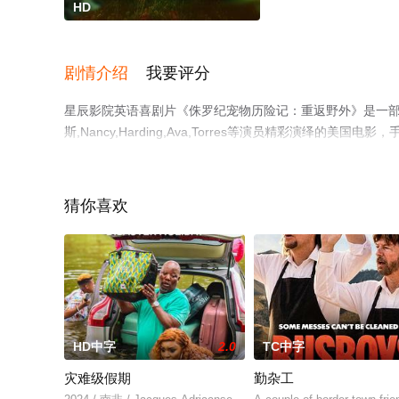
HD
剧情介绍
我要评分
星辰影院英语喜剧片《侏罗纪宠物历险记：重返野外》是一部
斯,Nancy,Harding,Ava,Torres等演员精彩演
移步至豆瓣电影、电视猫或剧情网等平台了解。
猜你喜欢
HD中字
2.0
TC中字
灾难级假期
勤杂工