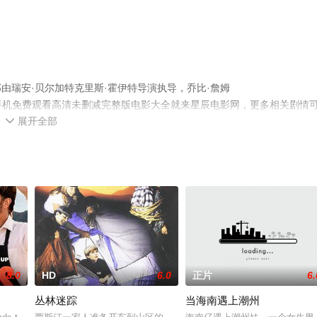
由瑞安·贝尔加特克里斯·霍伊特导演执导，乔比·詹姆
绎的美国电影，手机免费观看高清未删减完整版电影大全就来星辰电影网，更多相关剧情
展开全部

8.0
HD
6.0
正片
6.
丛林迷踪
当海南遇上潮州