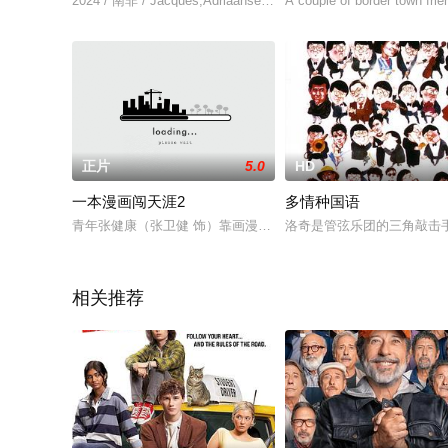
2024 / 南非 / Jacques,Adriaanse,Tina,Jaxa,Lunathi,Mampofu,Ke
A couple of border town frien
正片
5.0
HD
一本漫画闯天涯2
多情种国语
青年张健康（张卫健 饰）靠画漫画维生，然而他的作品天马行空
洛奇是管弦乐团的三角敲击
相关推荐