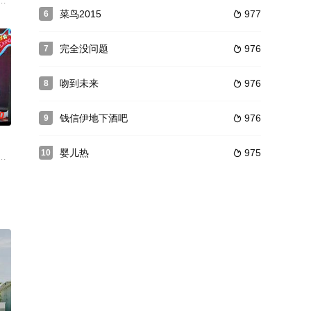
购物时，他们的车与另一台同型的车子停在一块，与父母呕气的贾斯汀也因而错
，一个男生女相，住在同一大厦，本来互不相干，却因一个从天而降的bra结怨
菜鸟2015
977
6

完全没问题
976
7

吻到未来
976
8

0
钱信伊地下酒吧
976
9

婴儿热
975
10

灵感苦恼不已。饮料店小妹安
定为洛奇介绍女朋友，以弥补其空虚的心灵。在一次交通意外，妙
易斯安娜种植园，从而开始了他的历险，麻烦始于一位可爱的女代理人神秘死
许冠文 饰）荷包羞涩，赌马去财，房租拖欠，还被夜总会赶了出来。在无处可