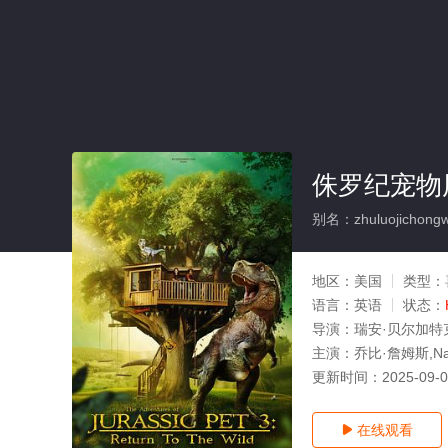
侏罗纪宠物
别名：zhuluojichongwu
地区：
美国
类型：
语言：
英语
状态：
导演：
瑞安·贝尔加特
主演：
乔比·詹姆斯,Nanc
更新时间：
2025-09-
在线观看
