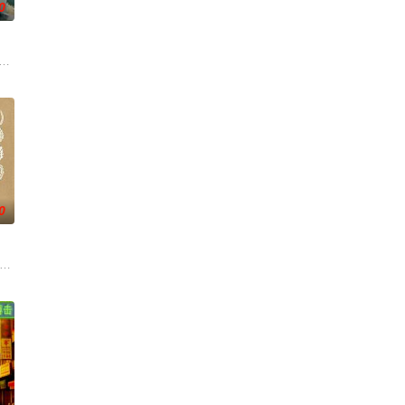
0
物蛇“白娘子”的过程中，他不仅见证了梦琪男友的虚伪背叛，也陷入了自己女友
n 24 hours, two gambling buddies and a one mil
0
庭冲突，李父打工凑彩礼重
收购，空降新上司竟是自己的霸道前妻V姐（郑秀文 饰）。前妻变上司，夜场秒
disabled son Billy in grocery bagging, hopin