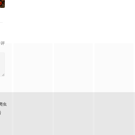
0
了一个充满冒险、谎言和爱
将其完成。
物坚守本心、扎根生活的赤诚力量，传递出艺术源于烟火、平凡即是珍贵的深刻
、夏尉喻（Barbie）及勞浩羽等人出席電影《笑林寺》煞科宴，衛詩雅笑言跟
影评
爬虫
看