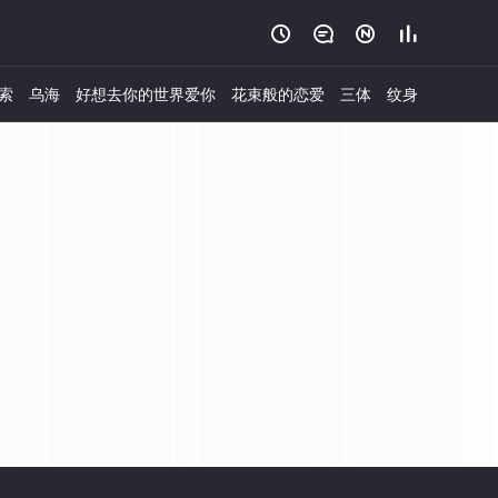




索
乌海
好想去你的世界爱你
花束般的恋爱
三体
纹身