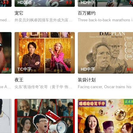
3.0
HD国语
9.0
HD中字
7.
宠它
百万赌约
iver’s ed
omedy Francella plays a whopping 16 different cha
外卖员刘枫睿因撞车意外成为富家女梦琪的“宠物蛇管家”。在照顾宠
Three back-to-back marathons i
5.0
TC中字
9.0
HD中字
10.
夜王
装袋计划
破灭，沦为相亲机器。历经波折，他与姑娘贺红梅因天价彩礼受阻。引发双方家
ke Alvarado attempts to save his family from the
尖东“夜场传奇”欢哥（黄子华 饰）万万没想到，中年最大危机是被
Facing cancer, Oscar trains his 