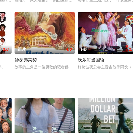
nneth,Nkosi
ds think waiting tables will fix everything, bu
贾斯汀一家人准备开车到山区的渡假木屋过感恩节，刚好在山区商店
海南仔遇上潮州妹，一个女生男相
3.0
正片
4.0
HD
1.
妙探弗莱契
欢乐叮当国语
缺乏逻辑，导致单行本严重积压，社长和同事处处挤兑他，健康本人也为寻找
手。在结婚一周年的纪念日，他太太离家出走。好朋友查理及其同居女友妙芬决
故事的主角是一位勇敢的记者佛莱契，他从婶婶那继承了80英亩的路
好赌波夜总会主音吉他手阿发（