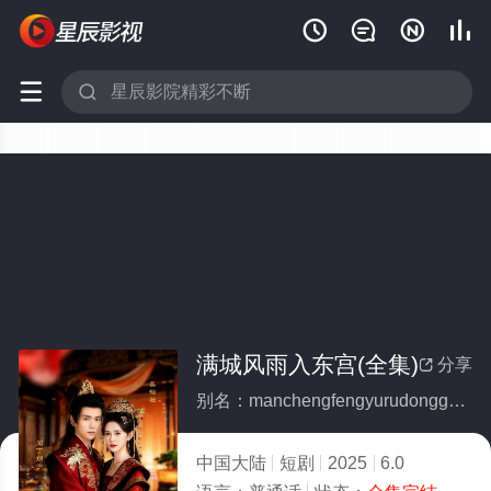






满城风雨入东宫(全集)
分享

别名：manchengfengyurudonggong
中国大陆
短剧
2025
6.0