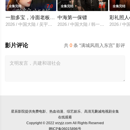
7.0
8.0
全集完结
全集完结
全集完结
一胎多宝，冷面老板拥我入怀
中海第一保镖
彩礼照人
2026 / 中国大陆 / 吴宇航＆徐小舒
2026 / 中国大陆 / 韩一波＆冷梓昕
2026 /
影片评论
共
0
条 “满城风雨入东宫” 影评
星辰影院
提供免费电影、热血动漫、综艺娱乐、高清无删减电视剧全集
在线观看
Copyright © 2022 xrzyjz.com All Rights Reserved
赣ICP备06015896号