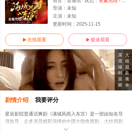
语言：
普通话
状态：
全集完结
- 免费在线观看
导演：
未知
主演：
未知
全集完结/大结局
更新时间：
2025-11-15
在线观看
极速观看


剧情介绍
我要评分
星辰影院普通话爽剧《满城风雨入东宫》是一部由知名导
演执导，众多演员精彩演绎的中国大陆电视剧，大结局剧
情已揭晓（全集完结），手机免费观看高清未删减完整版
