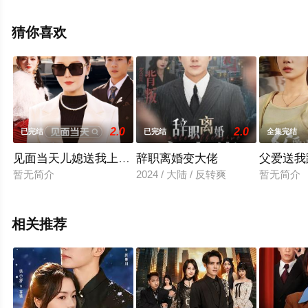
电视剧全集就来星辰电影网，更多相关剧情可移步至豆瓣
电视剧、电视猫或剧情网等平台了解。
猜你喜欢
2.0
2.0
已完结
已完结
全集完结
见面当天儿媳送我上热搜
辞职离婚变大佬
父爱送我
暂无简介
2024 / 大陆 / 反转爽
暂无简介
相关推荐