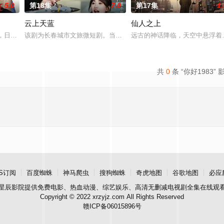
5.0
第18集
7.0
第17集
1.
云上天蓝
仙人之上
期：20天播出平台：芒果tv出品方：芒果tv、大芒剧场联合出品：哆来米传媒
统治，日伪残酷围剿抗日力量。哈尔滨口琴社实为中共地下情报据点，秦娜带领社
该剧为长春城市文旅微短剧。当年奇怪分手的蓝小川（金子璇 饰）与
远古的神话降临，天空中悬浮着
共
0
条 “你好1983” 
S订阅
百度蜘蛛
神马爬虫
搜狗蜘蛛
奇虎地图
谷歌地图
必应
星辰影院
提供免费电影、热血动漫、综艺娱乐、高清无删减电视剧全集在线观
Copyright © 2022 xrzyjz.com All Rights Reserved
赣ICP备06015896号