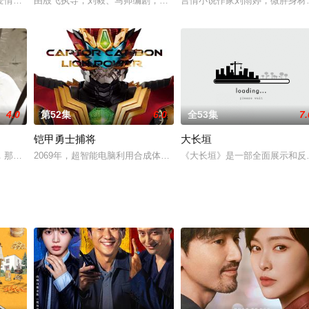
王府，不惜设局嫁给杀父仇人慕王为妾。骁勇善战的腹黑将军云焕（李九霖 饰
爱情剧，改编自乌啼霜满天的《我的左眼是阴阳眼》
由殷飞执导，刘毅、马帅编剧，我是马少骅 曹骏Neil 叶静 等主演
言情小说作家刘雨婷，微胖身材
4.0
第52集
6.0
全53集
7.
铠甲勇士捕将
大长垣
夜赶往爆炸地，纪委书记赵达声率领联合调查组调查阳浦港危化品爆炸案。以赵
，那里山川秀美，景色宜人。火王仲天（陈柏霖 饰）、风神千睸（景甜 饰）
2069年，超智能电脑利用合成体僵傀控制世界，遭到人类的抵抗，为
《大长垣》是一部全面展示和反