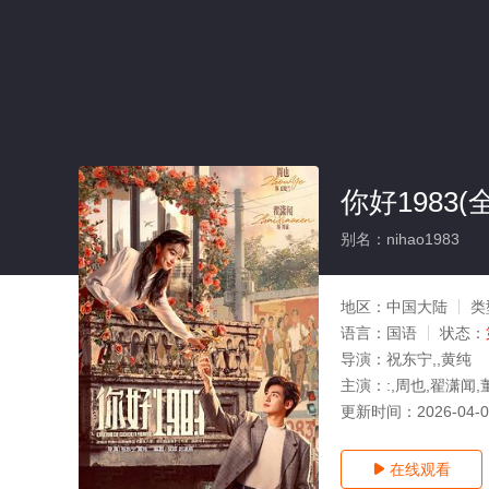
你好1983(
别名：nihao1983
地区：
中国大陆
类
语言：
国语
状态：
导演：
祝东宁,,黄纯
主演：
:,周也,翟潇闻,
更新时间：
2026-04-
在线观看
