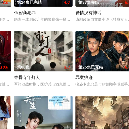
3.0
第24集已完结
4.0
第37集完结
6.
低智商犯罪
爱情没有神话
2025年的现代都市，他因与现代人不同的言行与家国执念引发误会，被女主宋
濒临破裂之际，通过一趟“冷静期旅行”重新审视彼此、找回初心的温情故事。
脱离一线刑侦几年的警察张一昂（王骁 饰），因为省厅收到的匿名
该剧改编自亦舒小说《独身女人
10.0
第08集
3.0
第25集已完结
6.
寄骨寺守灯人
罪案痕迹
旭（王鹤棣 饰）卷入迷雾。经历波折，两人也曾陷入迷茫与怀疑，最终揭开真相
发继位之争。晏清殊遭人陷害被退婚，在家破人亡之际被萧景炎所救。二人结盟
军阀混战时期，医护兵老酒鬼返乡寄居寄骨寺，救下寡妇如伶，揭穿“
痕迹专家邱晨与刑警顾宇明联手