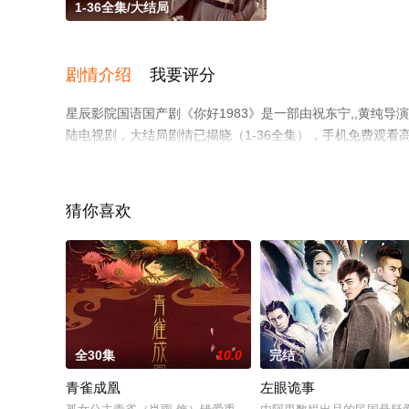
1-36全集/大结局
剧情介绍
我要评分
星辰影院国语国产剧《你好1983》是一部由祝东宁,,黄纯导演执
陆电视剧，大结局剧情已揭晓（1-36全集），手机免费观
电视剧、电视猫或剧情网等平台了解。
猜你喜欢
全30集
10.0
完结
青雀成凰
左眼诡事