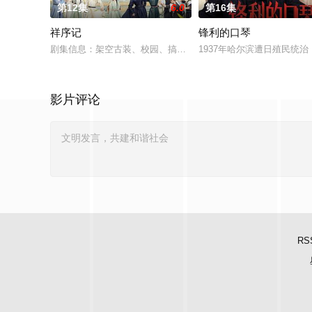
第12集
6.0
第16集
祥序记
锋利的口琴
剧集信息：架空古装、校园、搞笑剧集规格：12分钟/20集拍摄周
1937年哈尔滨遭日殖民
影片评论
RS