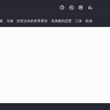




索
乌海
好想去你的世界爱你
花束般的恋爱
三体
纹身