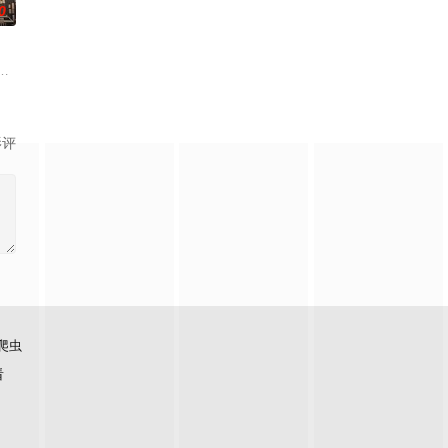
0
、亿品众合制作公
员以演奏为掩护，秘密传递情报，开展抗日斗争。日伪突袭据点
云飞（耿业庭 饰）在航空展重逢，却发现双方父母正在秘密黄昏恋，昔日恋人
废墟的天庭，一位位神明如行尸走肉般麻木的前行。当人类获得“仙人”的赐福
影评
爬虫
看