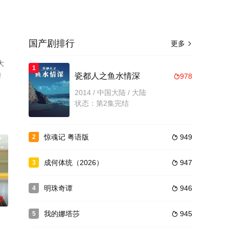
国产剧排行
更多

大
1
瓣
瓷都人之鱼水情深
978

2014 / 中国大陆 / 大陆
状态：第2集完结
惊魂记 粤语版
949
2

成何体统（2026）
947
3

明珠奇谭
946
4

0
我的娜塔莎
945
5
