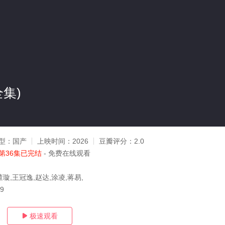
全集)
型：
国产
上映时间：
2026
豆瓣评分：
2.0
第36集已完结
- 免费在线观看
董璇,王冠逸,赵达,涂凌,蒋易,
09
极速观看
