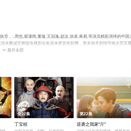
导，:,周也,翟潇闻,董璇,王冠逸,赵达,涂凌,蒋易,等演员精彩演绎的中国
看高清未删减完整版电视剧全集就来星辰电影网，更多相关剧情可移步至豆
展开全部

6.0
全27集
6.0
第22集
4.
丁宝桢
逆袭之我家“斤”