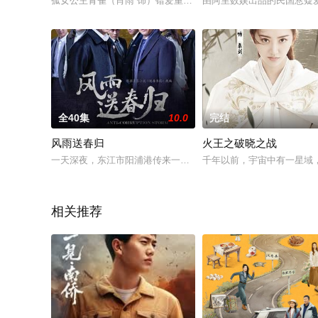
孤女公主青雀（肖雨 饰）错爱重生，化身花魁，只因仇人齐聚慕
由阿里数娱出品的民国悬疑
全40集
10.0
完结
风雨送春归
火王之破晓之战
一天深夜，东江市阳浦港传来一声爆炸巨响，市委书记余仲君连
千年以前，宇宙中有一星域
相关推荐