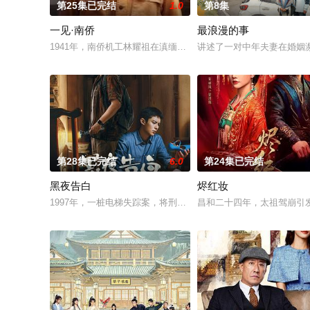
第25集已完结
1.0
第8集
一见·南侨
最浪漫的事
1941年，南侨机工林耀祖在滇缅公路遇到日军轰炸，意外穿越至
讲述了一对中年夫妻在婚姻
第28集已完结
6.0
第24集已完结
黑夜告白
烬红妆
1997年，一桩电梯失踪案，将刑警何远航（潘粤明 饰）、冉方
昌和二十四年，太祖驾崩引