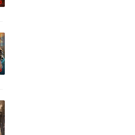
0
瑶收留，林耀祖口述的
全剧以现实与回忆交织的叙事方式，展现了一段从热烈相守到渐生
举报信，被派往三江口调查案件。张一昂到三江口不久就遇到刑警队长被害，张
》，讲述了以林展翘（唐嫣 饰）、何韩（赵又廷 饰）为代表的独身男女们，
0
。岁月流转，治愈人生
回京展开复仇，揭露了陵王和谢家等势力的谋逆罪行。在历经生死
山神祭童”阴谋，成为守灯人。他教化浪子冬生，助其破获军火案，救下被作为
侦破五桩离奇案件，从丈夫离奇死亡到痕迹清道夫，揭开一桩桩人性悲剧。随