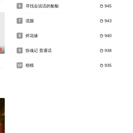
）亲手杀死初恋，隐忍成为
的大型历史电视连续剧#民为天之丁宝桢# 9月26日开机。由深圳宏博昌荣传媒、贵
，好吃懒做，在找小说创作灵感时翻到一篇《肥婆女主也有春天》的文章时吐槽
寻找会说话的貊貊
945
6

谎颜
943
7

烬花缘
940
8

0
惊魂记 普通话
938
9

楷模
935
10

达声为代表，周强、宋天意等
、山神帝昀等六位神明在众神之首尚轩的带领下共同维护星域的和
了统治世界并管理人类，超智能电脑派遣无间妖与众僵傀回到2016年，收集人
映中华餐饮历史文化的巨作。该剧以长垣厨师人生经历为题材，以厨师之乡长