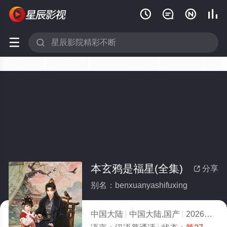






本玄鸦是福星(全集)
分享

别名：benxuanyashifuxing
中国大陆
中国大陆,国产
2026
10.0