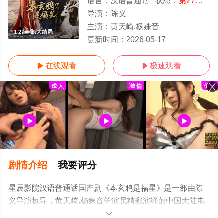
语言：
汉语普通话
状态：
第27集已完结
导演：
陈义
主演：
黄天崎,杨姝音
1-27全集/大结局
更新时间：
2026-05-17
在线观看
极速观看


剧情介绍
我要评分
星辰影院汉语普通话国产剧《本玄鸦是福星》是一部由陈
义导演执导，黄天崎,杨姝音等演员精彩演绎的中国大陆电
视剧，大结局剧情已揭晓（1-27全集），手机免费观看高
