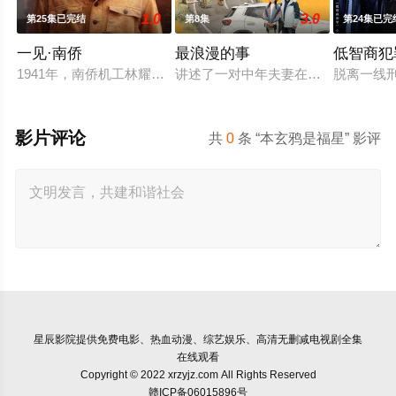
1.0
3.0
第25集已完结
第8集
第24集已完
一见·南侨
最浪漫的事
低智商犯
1941年，南侨机工林耀祖在滇缅公路遇到日军轰炸，意外穿越至
讲述了一对中年夫妻在婚姻濒临破裂
脱离一线
影片评论
共
0
条 “本玄鸦是福星” 影评
星辰影院
提供免费电影、热血动漫、综艺娱乐、高清无删减电视剧全集
在线观看
Copyright © 2022 xrzyjz.com All Rights Reserved
赣ICP备06015896号