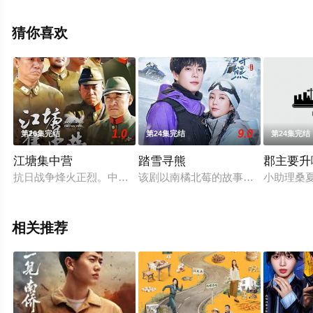
清未删减完整版电视剧全集就来星辰电影网，更多相关剧
情可移步至豆瓣电视剧、电视猫或剧情网等平台了解。
猜你喜欢
1.0
9.0
第26集完结
第24集完结
第24集完结
江塘集中营
踏雪寻熊
郡主要升
抗日战争烽火正烈。中国共产党领导的新四军特遣支队三千将士
该剧以南橘北莓的故事为缘起，讲述
小助理桑
相关推荐