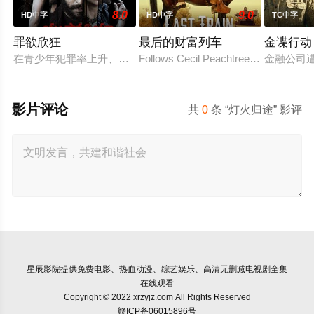
8.0
9.0
HD中字
HD中字
TC中字
罪欲欣狂
最后的财富列车
金谍行动
在青少年犯罪率上升、价值观逐渐消退的当下，社会不得不面对
Follows Cecil Peachtree, a schoolteach
金融公司
影片评论
共
0
条 “灯火归途” 影评
星辰影院
提供免费电影、热血动漫、综艺娱乐、高清无删减电视剧全集
在线观看
Copyright © 2022 xrzyjz.com All Rights Reserved
赣ICP备06015896号