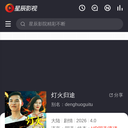






灯火归途
分享

别名：denghuoguitu
大陆
剧情
2026
4.0