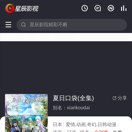






夏日口袋(全集)
分享

别名：xiarikoudai
日本
爱情,动画,奇幻,日韩动漫
2025