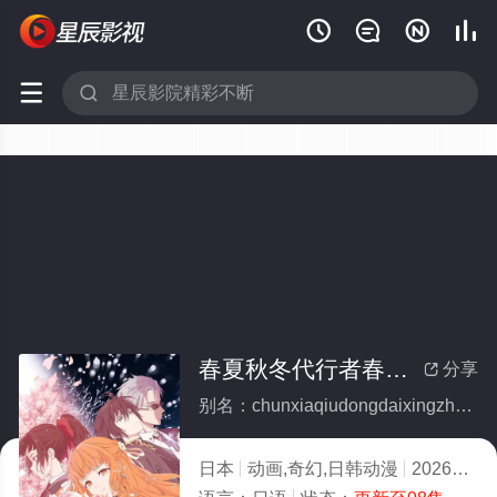






春夏秋冬代行者春之舞(全集)
分享

别名：chunxiaqiudongdaixingzhechunzhiwu
日本
动画,奇幻,日韩动漫
2026
5.0