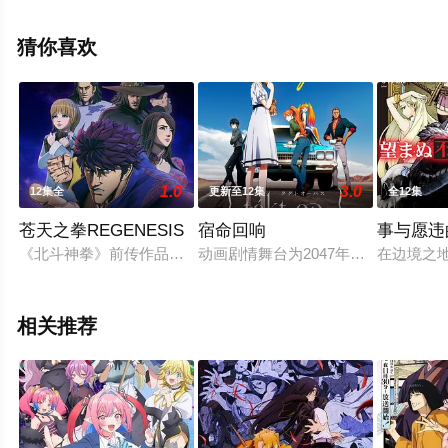
漫，大结局剧情已揭晓（1-14全集），手机免费观看高清
未删减完整版动漫全集就来星辰电影网，更多相关剧情可
猜你喜欢
移步至豆瓣动漫、电视猫或剧情网等平台了解。
1.0
3.0
12集全
更新至12集
全12集
苍天之拳REGENESIS
宿命回响
事与愿违
《北斗神拳》前传作品，主角霞拳志郎原本是东京的一所大学的
动画剧情舞台为2047年，与人类之敌
在边境之地
相关推荐