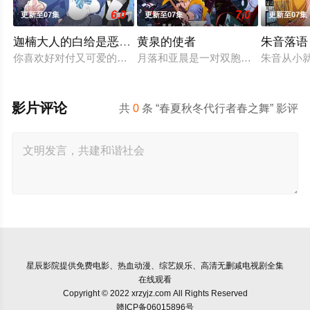
6.0
7.0
更新至07集
更新至07集
更新至07集
迦楠大人的白给是恶魔级
黄泉的使者
朱音落语
你喜欢好对付又可爱的恶魔吗？女恶魔迦楠为了品尝美味的灵魂
月落和亚晨是一对双胞胎兄妹，他们
朱音从小
影片评论
共
0
条 “春夏秋冬代行者春之舞” 影评
星辰影院
提供免费电影、热血动漫、综艺娱乐、高清无删减电视剧全集
在线观看
Copyright © 2022 xrzyjz.com All Rights Reserved
赣ICP备06015896号