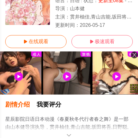
语言：
日语
状态：
更新至08集
- 免费在线观看
导演：
山本健
主演：
贯井柚佳,青山吉能,坂田将吾,日野聪,上坂堇,马场兰子,泽田姬,八代拓
1-14全集/大结局
更新时间：
2026-05-17
在线观看
极速观看


剧情介绍
我要评分
星辰影院日语日本动漫《春夏秋冬代行者春之舞》是一部
由山本健导演执导，贯井柚佳,青山吉能,坂田将吾,日野聪,
上坂堇,马场兰子,泽田姬,八代拓等演员精彩演绎的日本动
