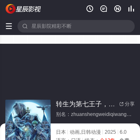






转生为第七王子，随心所欲的魔法学习之路第二季(全集)
分享

别名：zhuanshengweidiqiwangzisuixinsuoyudemofaxuexizhiludierji
日本
动画,日韩动漫
2025
6.0