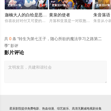
6.0
7.0
更新至07集
更新至07集
更新至07集
迦楠大人的白给是恶魔级
黄泉的使者
朱音落语
你喜欢好对付又可爱的恶魔吗？女恶魔迦楠为了品尝美味的灵魂
月落和亚晨是一对双胞胎兄妹，他们
朱音从小
共
0
条 “转生为第七王子，随心所欲的魔法学习之路第二
季” 影评
影片评论
星辰影院
提供免费电影、热血动漫、综艺娱乐、高清无删减电视剧全集