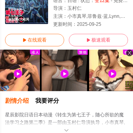
语言：
日语
状态：
全12集
- 免费在线观看
导演：
玉村仁
主演：
小市真琴,菲鲁兹·蓝,Lynn,关根明良,高桥李依,堀江瞬,熊田茜音,松井惠理子,杉田智和,明坂聪美,土岐隼一,
全12集/大结局
更新时间：
2025-09-25
在线观看
极速观看


剧情介绍
我要评分
星辰影院日语日本动漫《转生为第七王子，随心所欲的魔
法学习之路第二季》是一部由玉村仁导演执导，小市真琴,
菲鲁兹·蓝,Lynn,关根明良,高桥李依,堀江瞬,熊田茜音,松井
