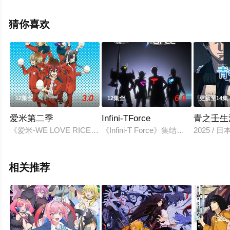
惠理子,杉田智和,明坂聪美,土岐隼一,永冢拓马,石见舞菜香,
津田美波,森久保祥太郎,宫本充等演员精彩演绎的日本动
猜你喜欢
漫，大结局剧情已揭晓（全12集），手机免费观看高清未
删减完整版动漫全集就来星辰电影网，更多相关剧情可移
步至豆瓣动漫、电视猫或剧情网等平台了解。
3.0
6.0
12集全
12集全
更新至14集
爱米第二季
Infini-TForce
青之壬生
《爱米-WE LOVE RICE-》是由YAOYOROZU企划，Encoura
《Infini-T Force》集结
2025 /
相关推荐