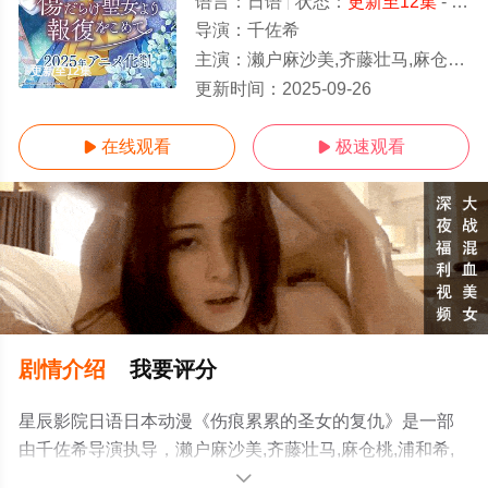
语言：
日语
状态：
更新至12集
- 免费在线观看
导演：
千佐希
主演：
濑户麻沙美,齐藤壮马,麻仓桃,浦和希,兴津和幸
更新至12集
更新时间：
2025-09-26
在线观看
极速观看


剧情介绍
我要评分
星辰影院日语日本动漫《伤痕累累的圣女的复仇》是一部
由千佐希导演执导，濑户麻沙美,齐藤壮马,麻仓桃,浦和希,
兴津和幸等演员精彩演绎的日本动漫，手机免费观看高清
