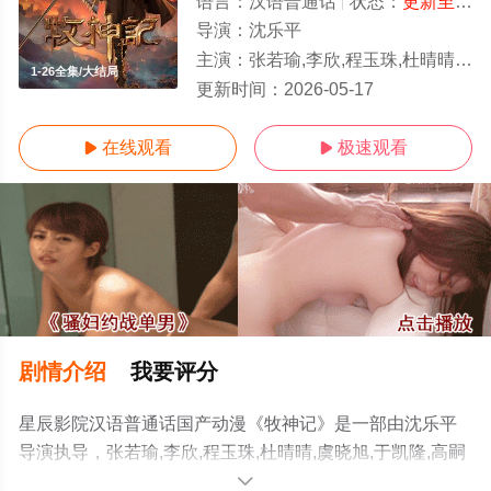
语言：
汉语普通话
状态：
更新至83集
导演：
沈乐平
主演：
张若瑜,李欣,程玉珠,杜晴晴,虞晓旭,于凯隆,高嗣航,张恒,王宇航,刘宇轩,唐昊
1-26全集/大结局
更新时间：
2026-05-17
在线观看
极速观看


剧情介绍
我要评分
星辰影院汉语普通话国产动漫《牧神记》是一部由沈乐平
导演执导，张若瑜,李欣,程玉珠,杜晴晴,虞晓旭,于凯隆,高嗣
航,张恒,王宇航,刘宇轩,唐昊等演员精彩演绎的中国大陆动
