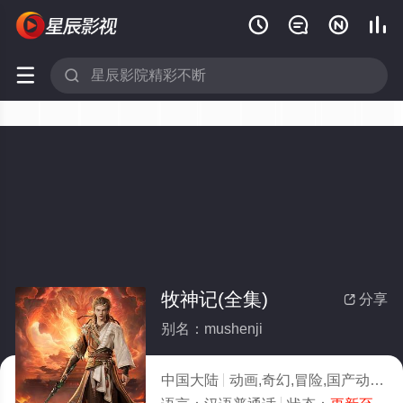






牧神记(全集)
分享

别名：mushenji
中国大陆
动画,奇幻,冒险,国产动漫
2