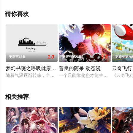
漫，大结局剧情已揭晓（1-26全集），手机免费观看高清
未删减完整版动漫全集就来星辰电影网，更多相关剧情可
猜你喜欢
移步至豆瓣动漫、电视猫或剧情网等平台了解。
1.0
9.0
更新至13集
更新至第22集
更新至第78
梦幻书院之呼吸健康科普
善良的阿呆 动态漫
云奇飞行
随着气温逐渐转凉，全球新冠疫情亦有复苏的趋势，疫情防控仍
一个只能靠偷盗才能生存的男孩阿呆
《云奇飞
相关推荐