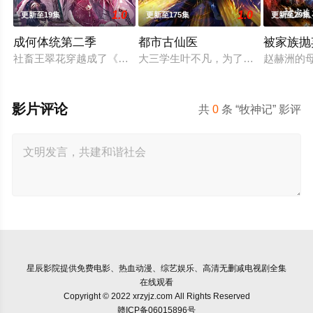
1.0
1.0
更新至19集
更新至175集
更新至29集
成何体统第二季
都市古仙医
被家族抛
社畜王翠花穿越成了《恶魔宠妃》中的必死角色庾晚音，与同为
大三学生叶不凡，为了给母亲筹集医
赵赫洲的
影片评论
共
0
条 “牧神记” 影评
星辰影院
提供免费电影、热血动漫、综艺娱乐、高清无删减电视剧全集
在线观看
Copyright © 2022 xrzyjz.com All Rights Reserved
赣ICP备06015896号